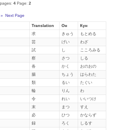
 pages:
4
Page:
2
» Next Page
Translation
Он
Кун
求
きゅう
もとめる
芸
げい
わざ
試
し
こころみる
察
さつ
しる
各
かく
おのおの
腸
ちょう
はらわた
類
るい
たぐい
輪
りん
わ
令
れい
いいつけ
末
まつ
すえ
必
ひつ
かならず
録
ろく
しるす