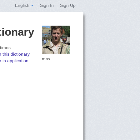
English
Sign In
Sign Up
▼
tionary
 times
 this dictionary
max
 in application