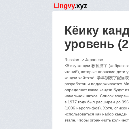
Lingvy
.xyz
Кёику кан
уровень (2
Russian -> Japanese
Кё:ику кандзи 教育漢字 («образоват
чтений), которые японские дети 
кандзи хайто:хё: 学年別漢字配当表 («с
разработан и поддерживается Ми
определяет какие кандзи будут и
начальной школе. Список впервы
в 1977 году был расширен до 996
(1006 иероглифов). Хотя, список
использоваться как набор кандзи
этапе, чтобы ограничить количес