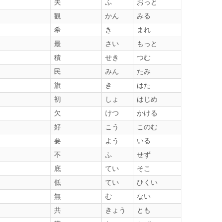
夫
ふ
おっと
観
かん
みる
希
き
まれ
最
さい
もっと
積
せき
つむ
民
みん
たみ
旗
き
はた
初
しょ
はじめ
欠
けつ
かける
好
こう
このむ
要
よう
いる
不
ふ
せず
底
てい
そこ
低
てい
ひくい
無
む
ない
共
きょう
とも