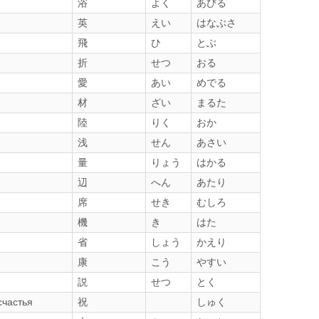
浴
よく
あびる
英
えい
はなぶさ
飛
ひ
とぶ
折
せつ
おる
愛
あい
めでる
材
ざい
まるた
陸
りく
おか
浅
せん
あさい
量
りょう
はかる
辺
へん
あたり
席
せき
むしろ
機
き
はた
省
しょう
かえり
康
こう
やすい
説
せつ
とく
счастья
祝
しゅく