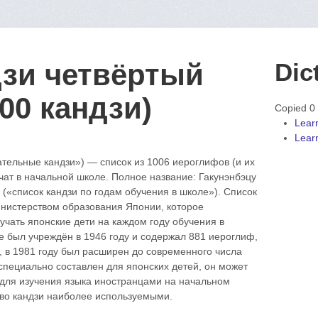
дзи четвёртый
Dic
00 кандзи)
Copied 0
Learn
Learn
ельные кандзи») — список из 1006 иероглифов (и их
учат в начальной школе. Полное название: Гакунэнбэцу
писок кандзи по годам обучения в школе»). Список
нистерством образования Японии, которое
зучать японские дети на каждом году обучения в
е был учреждён в 1946 году и содержал 881 иероглиф,
, в 1981 году был расширен до современного числа
 специально составлен для японских детей, он может
 для изучения языка иностранцами на начальном
тво кандзи наиболее используемыми.