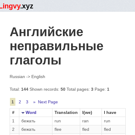
Lingvy
.xyz
English
Sign In
Sign Up
▼
Английские
неправильные
глаголы
Russian -> English
Total:
144
Shown records:
50
Total pages:
3
Page:
1
1
2
3
» Next Page
#
Word
Translation
I(we)
I have
1
бежать
run
ran
run
2
бежать
flee
fled
fled