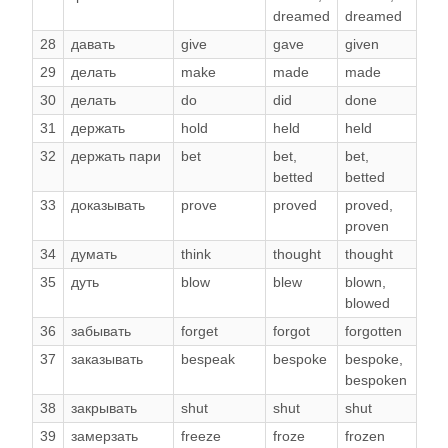
dreamed
dreamed
28
давать
give
gave
given
29
делать
make
made
made
30
делать
do
did
done
31
держать
hold
held
held
32
держать пари
bet
bet
,
bet
,
betted
betted
33
доказывать
prove
proved
proved
,
proven
34
думать
think
thought
thought
35
дуть
blow
blew
blown
,
blowed
36
забывать
forget
forgot
forgotten
37
заказывать
bespeak
bespoke
bespoke
,
bespoken
38
закрывать
shut
shut
shut
39
замерзать
freeze
froze
frozen