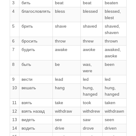
3
бить
beat
beat
beaten
4
благословлять
bless
blessed
blessed
,
blest
5
брить
shave
shaved
shaved
,
shaven
6
бросить
throw
threw
thrown
7
будить
awake
awoke
awaked
,
awoke
8
быть
be
was
,
been
were
9
вести
lead
led
led
10
вешать
hang
hung
,
hung
,
hanged
hanged
11
взять
take
took
taken
12
взять назад
withdraw
withdrew
withdrawn
13
видеть
see
saw
seen
14
водить
drive
drove
driven