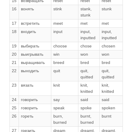
15
возвращать
reset
reset
reset
16
вонять
stink
stank
,
stunk
stunk
17
встретить
meet
met
met
18
входить
input
input
,
input
,
inputted
inputted
19
выбирать
choose
chose
chosen
20
выигрывать
win
won
won
21
выращивать
breed
bred
bred
22
выходить
quit
quit
,
quit
,
quitted
quitted
23
вязать
knit
knit
,
knit
,
knitted
knitted
24
говорить
say
said
said
25
говорить
speak
spoke
spoken
26
гореть
burn
,
burnt
,
burnt
burned
burned
27
грезить
dream
dreamt
,
dreamt
,