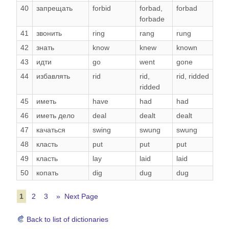
40
запрещать
forbid
forbad
,
forbad
forbade
41
звонить
ring
rang
rung
42
знать
know
knew
known
43
идти
go
went
gone
44
избавлять
rid
rid
,
rid
,
ridded
ridded
45
иметь
have
had
had
46
иметь дело
deal
dealt
dealt
47
качаться
swing
swung
swung
48
класть
put
put
put
49
класть
lay
laid
laid
50
копать
dig
dug
dug
1
2
3
» Next Page
Back to list of dictionaries